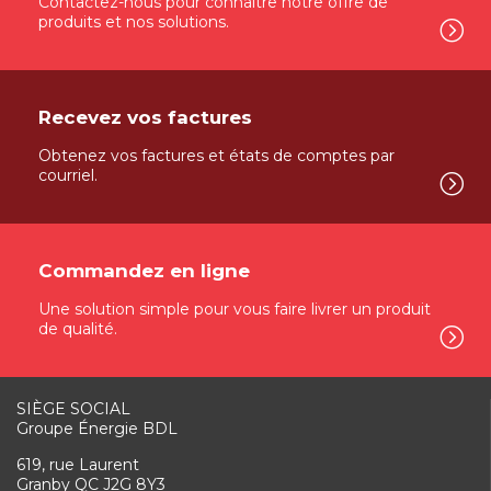
Installations à des points névralgiques
Contactez-nous pour connaître notre offre de
produits et nos solutions.
Les installations portuaires jumelées aux
ressources d’approvisionnement et la
capacité d’enfûtage à grand volume de
PetroServ permettent de répondre à toute
demande rapidement. PetroServ a aussi
Recevez vos factures
accès à tous les ports le long du fleuve
Saint-Laurent.
Obtenez vos factures et états de comptes par
courriel.
Commandez en ligne
Une solution simple pour vous faire livrer un produit
de qualité.
SIÈGE SOCIAL
Groupe Énergie BDL
619, rue Laurent
Granby QC J2G 8Y3