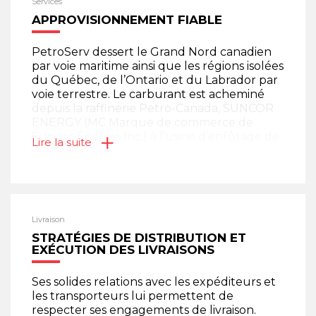
Services
APPROVISIONNEMENT FIABLE
PetroServ dessert le Grand Nord canadien
par voie maritime ainsi que les régions isolées
du Québec, de l’Ontario et du Labrador par
voie terrestre. Le carburant est acheminé
depuis la raffinerie Petro-Canada, SUNCOR
ENERGY (MC Marque de commerce de
Suncor Énergie Inc.) à l’usine d’enfûtage de
Lire la suite
PetroServ qui est localisée au port de
Sainte-Catherine, à moins d’une heure de
route. PetroServ y possède des installations
des plus modernes et automatisées en
Amérique du Nord.
Livraison
STRATÉGIES DE DISTRIBUTION ET
EXÉCUTION DES LIVRAISONS
Ses solides relations avec les expéditeurs et
les transporteurs lui permettent de
respecter ses engagements de livraison.