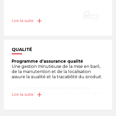
Lire la suite
QUALITÉ
Programme d’assurance qualité
Une gestion minutieuse de la mise en baril,
de la manutention et de la localisation
assure la qualité et la traçabilité du produit.
Le programme d’assurance qualité de
PetroServ respecte ou surpasse les normes
Lire la suite
Par l’entremise de sa compagnie sœur,
de Petro-Canada et de l’Office des normes
PetroLub, PetroServ vous donne accès à la
générales du Canada (ONCG).
gamme complète des lubrifiants conçus et
fabriqués par Petro-Canada ainsi qu’aux
Traçabilité, fiabilité et rapidité