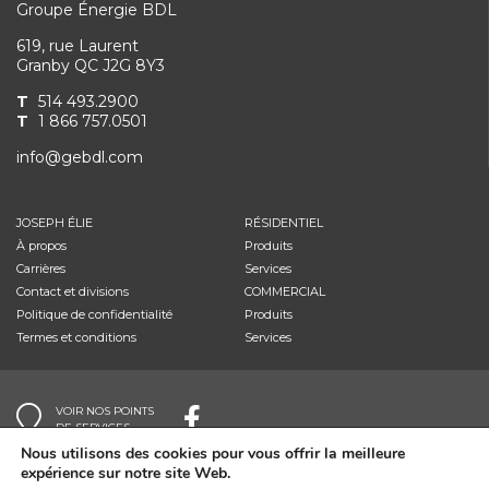
Groupe Énergie BDL
619, rue Laurent
Granby QC J2G 8Y3
T
514 493.2900
T
1 866 757.0501
info@gebdl.com
JOSEPH ÉLIE
RÉSIDENTIEL
À propos
Produits
Carrières
Services
Contact et divisions
COMMERCIAL
Politique de confidentialité
Produits
Termes et conditions
Services
VOIR NOS POINTS
DE SERVICES
Nous utilisons des cookies pour vous offrir la meilleure
expérience sur notre site Web.